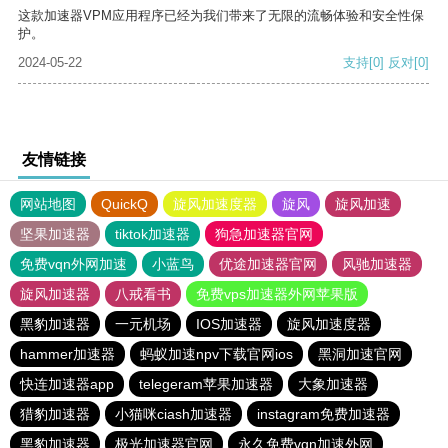
这款加速器VPM应用程序已经为我们带来了无限的流畅体验和安全性保
护。
2024-05-22
支持
[0]
反对
[0]
友情链接
网站地图
QuickQ
旋风加速度器
旋风
旋风加速
坚果加速器
tiktok加速器
狗急加速器官网
免费vqn外网加速
小蓝鸟
优途加速器官网
风驰加速器
旋风加速器
八戒看书
免费vps加速器外网苹果版
黑豹加速器
一元机场
IOS加速器
旋风加速度器
hammer加速器
蚂蚁加速npv下载官网ios
黑洞加速官网
快连加速器app
telegeram苹果加速器
大象加速器
猎豹加速器
小猫咪ciash加速器
instagram免费加速器
黑豹加速器
极光加速器官网
永久免费vqn加速外网