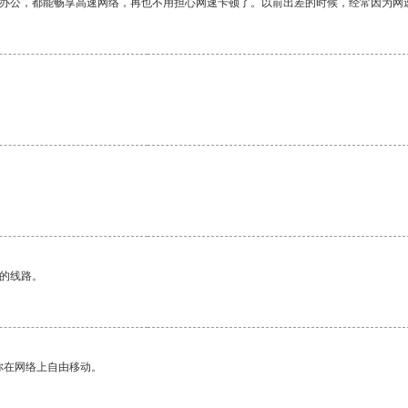
作办公，都能畅享高速网络，再也不用担心网速卡顿了。以前出差的时候，经常因为网
区的线路。
你在网络上自由移动。