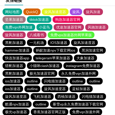
友情链接
网站地图
QuickQ
旋风加速度器
旋风
旋风加速
坚果加速器
tiktok加速器
狗急加速器官网
免费vqn外网加速
小蓝鸟
优途加速器官网
风驰加速器
旋风加速器
八戒看书
免费vps加速器外网苹果版
黑豹加速器
一元机场
IOS加速器
旋风加速度器
hammer加速器
蚂蚁加速npv下载官网ios
黑洞加速官网
快连加速器app
telegeram苹果加速器
大象加速器
猎豹加速器
小猫咪ciash加速器
instagram免费加速器
黑豹加速器
极光加速器官网
永久免费vqn加速外网
ios加速器
outline
闪电猫加速器
outline
outline
ios加速器
outline
旋风加速度器
蓝鲸加速器
旋风加速度器
飞机加速器
西柚加速器
闪电猫加速器
酷通npv加速器
outline
暴雪vp永久免费加速器下载官网
极光vp加速器
香蕉加速器官网正版
免费vqn加速外网