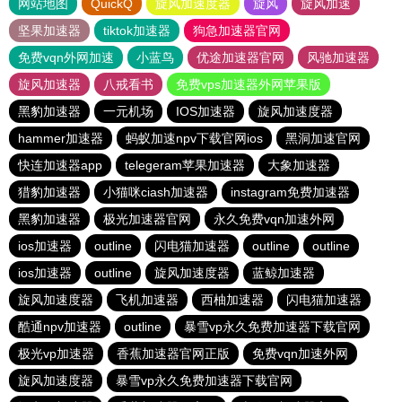
网站地图
QuickQ
旋风加速度器
旋风
旋风加速
坚果加速器
tiktok加速器
狗急加速器官网
免费vqn外网加速
小蓝鸟
优途加速器官网
风驰加速器
旋风加速器
八戒看书
免费vps加速器外网苹果版
黑豹加速器
一元机场
IOS加速器
旋风加速度器
hammer加速器
蚂蚁加速npv下载官网ios
黑洞加速官网
快连加速器app
telegeram苹果加速器
大象加速器
猎豹加速器
小猫咪ciash加速器
instagram免费加速器
黑豹加速器
极光加速器官网
永久免费vqn加速外网
ios加速器
outline
闪电猫加速器
outline
outline
ios加速器
outline
旋风加速度器
蓝鲸加速器
旋风加速度器
飞机加速器
西柚加速器
闪电猫加速器
酷通npv加速器
outline
暴雪vp永久免费加速器下载官网
极光vp加速器
香蕉加速器官网正版
免费vqn加速外网
旋风加速度器
暴雪vp永久免费加速器下载官网