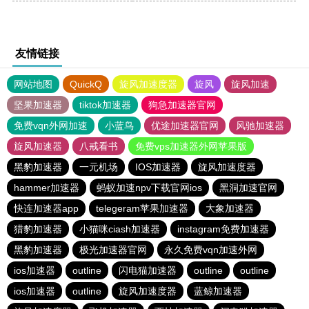
友情链接
网站地图
QuickQ
旋风加速度器
旋风
旋风加速
坚果加速器
tiktok加速器
狗急加速器官网
免费vqn外网加速
小蓝鸟
优途加速器官网
风驰加速器
旋风加速器
八戒看书
免费vps加速器外网苹果版
黑豹加速器
一元机场
IOS加速器
旋风加速度器
hammer加速器
蚂蚁加速npv下载官网ios
黑洞加速官网
快连加速器app
telegeram苹果加速器
大象加速器
猎豹加速器
小猫咪ciash加速器
instagram免费加速器
黑豹加速器
极光加速器官网
永久免费vqn加速外网
ios加速器
outline
闪电猫加速器
outline
outline
ios加速器
outline
旋风加速度器
蓝鲸加速器